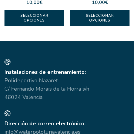
10,00
€
10,00
€
Este
E
SELECCIONAR
SELECCIONAR
OPCIONES
OPCIONES
producto
p
tiene
ti
múltiples
m
variantes.
va
Las
L
opciones
o
Instalaciones de entrenamiento:
se
s
Polideportivo Nazaret
pueden
p
C/ Fernando Morais de la Horra s/n
elegir
el
46024 Valencia
en
e
la
la
página
p
de
d
Dirección de correo electrónico:
producto
p
info@waterpoloturiavalencia.es