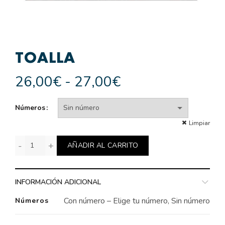
TOALLA
Rango
26,00
€
-
27,00
€
de
Números
precios:
Limpiar
desde
Toalla cantidad
AÑADIR AL CARRITO
26,00€
hasta
INFORMACIÓN ADICIONAL
27,00€
Con número – Elige tu número, Sin número
Números