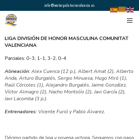
info@waterpoloturiavalencia.es
LIGA DIVISIÓN DE HONOR MASCULINA COMUNITAT
VALENCIANA
Parciales: 0-3, 1-1, 3-2, 0-4
Alineación
: Alex Cuenca (12 p.), Albert Amat (2), Alberto
Anda, Arturo Burgalés, Sergio Minuesa, Hugo Miró (1),
Raúl Córcoles (1), Alejandro Burgalés, Jaime González,
Víctor Almagro (2), Nacho Montolío (2), Javi García (2),
Javi Lacomba (3 p.).
Entrenadores
: Vicente Furió y Pablo Álvarez.
Décimo partido de liga y novena victoria. Seguimos con paso