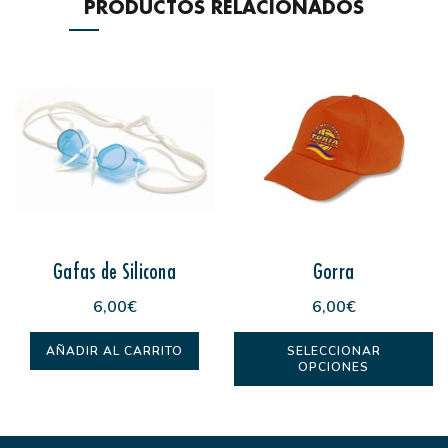
PRODUCTOS RELACIONADOS
Gafas de Silicona
Gorra
6,00
€
6,00
€
E
AÑADIR AL CARRITO
SELECCIONAR
OPCIONES
p
ti
m