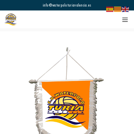
info@waterpoloturiavalencia.es