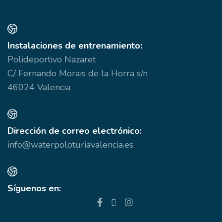
va
L
o
Instalaciones de entrenamiento:
s
Polideportivo Nazaret
p
C/ Fernando Morais de la Horra s/n
el
46024 Valencia
e
la
p
d
Dirección de correo electrónico:
p
info@waterpoloturiavalencia.es
Síguenos en: